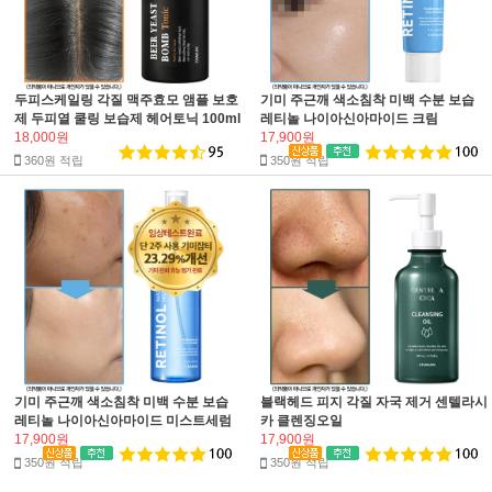
두피스케일링 각질 맥주효모 앰플 보호
기미 주근깨 색소침착 미백 수분 보습
제 두피열 쿨링 보습제 헤어토닉 100ml
레티놀 나이아신아마이드 크림
18,000원
17,900원
360원 적립
350원 적립
기미 주근깨 색소침착 미백 수분 보습
블랙헤드 피지 각질 자국 제거 센텔라시
레티놀 나이아신아마이드 미스트세럼
카 클렌징오일
17,900원
17,900원
350원 적립
350원 적립