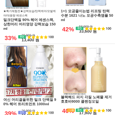
1+1 모공줄이는법 리프팅 탄력
★특가체험전★강력보습/탄력케어/모발케
수분 1621 나노 모공수축앰플 50
어/대용량 에센스팩
밀크단백질 90% 헤어 에센스팩,
ml
상한머리 머리영양 강력보습 150
58,000 원
42%
ml
33,600 원
20,000 원
33%
13,400 원
블랙헤드 피지 각질 노폐물 제거
여신 머리결을위한 밀크 단백질 9
호호바9000 클렌징오일
0% 헤어 트리트먼트 1000ml
30,000 원
40%
26,000 원
39%
17,900 원