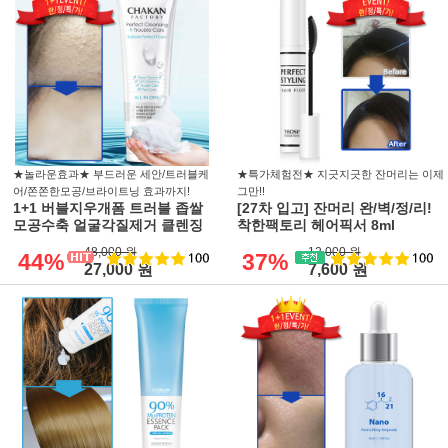
★놀라운효과★ 부드러운 세안/트러블케
★특가체험전★ 지긋지긋한 잔머리는 이제
어/쫀쫀한모공/브라이트닝 효과까지!
그만!!
1+1 버블지우개폼 트러블 좁쌀
[27차 입고] 잔머리 완/벽/정/리!
모공수축 얼굴각질제거 클렌징
착한팩토리 헤어픽서 8ml
48,000 원
12,000 원
44%
37%
27,000 원
7,600 원