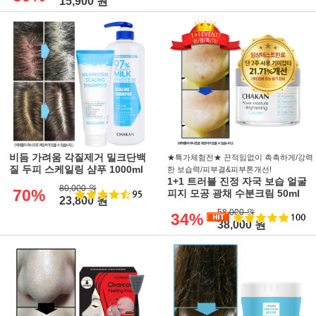
15,900 원
비듬 가려움 각질제거 밀크단백
★특가체험전★ 끈적임없이 촉촉하게/강력
질 두피 스케일링 샴푸 1000ml
한 보습력/피부결&피부톤개선!
1+1 트러블 진정 자국 보습 얼굴
80,000 원
70%
피지 모공 광채 수분크림 50ml
23,800 원
58,000 원
34%
38,000 원