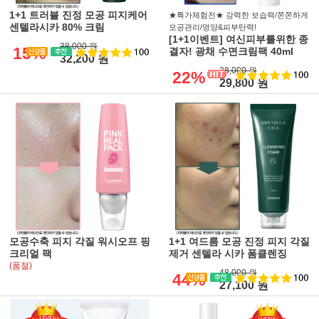
1+1 트러블 진정 모공 피지케어
★특가체험전★ 강력한 보습력/쫀쫀하게
센텔라시카 80% 크림
모공관리/영양&피부탄력!
[1+1이벤트] 여신피부를위한 종
38,000 원
15%
결자! 광채 수면크림팩 40ml
32,200 원
38,000 원
22%
29,800 원
모공수축 피지 각질 워시오프 핑
1+1 여드름 모공 진정 피지 각질
크리얼 팩
제거 센텔라 시카 폼클렌징
(품절)
48,000 원
44%
27,100 원