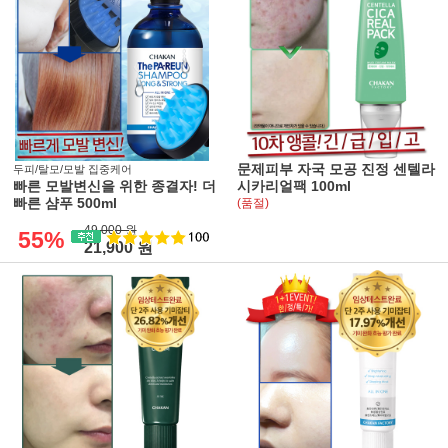
문제피부 자국 모공 진정 센텔라
두피/탈모/모발 집중케어
빠른 모발변신을 위한 종결자! 더
시카리얼팩 100ml
빠른 샴푸 500ml
(품절)
49,000 원
55%
21,900 원