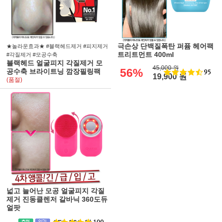
극손상 단백질폭탄 퍼퓸 헤어팩
★놀라운효과★ #블랙헤드제거 #피지제거
트리트먼트 400ml
#각질제거 #모공수축
블랙헤드 얼굴피지 각질제거 모
45,000 원
56%
공수축 브라이트닝 깜장필링팩
19,900 원
(품절)
넓고 늘어난 모공 얼굴피지 각질
제거 진동클렌저 갈바닉 360도듀
얼팟