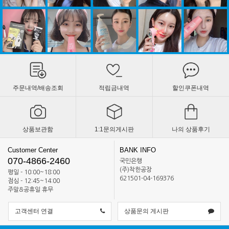
주문내역/배송조회
적립금내역
할인쿠폰내역
상품보관함
1:1문의게시판
나의 상품후기
Customer Center
BANK INFO
070-4866-2460
국민은행
(주)착한공장
평일 - 10:00~18:00
621501-04-169376
점심 - 12:45~14:00
주말&공휴일 휴무
고객센터 연결
상품문의 게시판