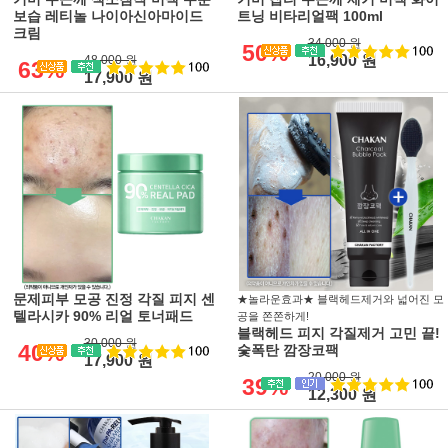
보습 레티놀 나이아신아마이드
트닝 비타리얼팩 100ml
크림
34,000 원
50%
16,900 원
48,000 원
63%
17,900 원
문제피부 모공 진정 각질 피지 센
★놀라운효과★ 블랙헤드제거와 넓어진 모
텔라시카 90% 리얼 토너패드
공을 쫀쫀하게!
블랙헤드 피지 각질제거 고민 끝!
30,000 원
40%
숯폭탄 깜장코팩
17,900 원
20,000 원
39%
12,300 원