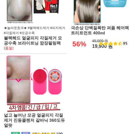
극손상 단백질폭탄 퍼퓸 헤어팩
★놀라운효과★ #블랙헤드제거 #피지제거
트리트먼트 400ml
#각질제거 #모공수축
블랙헤드 얼굴피지 각질제거 모
45,000 원
56%
공수축 브라이트닝 깜장필링팩
19,900 원
(품절)
넓고 늘어난 모공 얼굴피지 각질
제거 진동클렌저 갈바닉 360도듀
얼팟