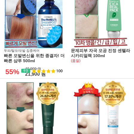
문제피부 자국 모공 진정 센텔라
두피/탈모/모발 집중케어
빠른 모발변신을 위한 종결자! 더
시카리얼팩 100ml
빠른 샴푸 500ml
(품절)
49,000 원
55%
21,900 원