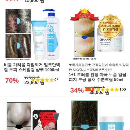
15,900 원
비듬 가려움 각질제거 밀크단백
★특가체험전★ 끈적임없이 촉촉하게/강력
질 두피 스케일링 샴푸 1000ml
한 보습력/피부결&피부톤개선!
1+1 트러블 진정 자국 보습 얼굴
80,000 원
70%
피지 모공 광채 수분크림 50ml
23,800 원
58,000 원
34%
38,000 원