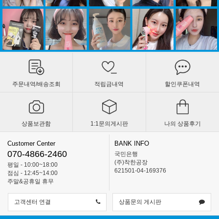
주문내역/배송조회
적립금내역
할인쿠폰내역
상품보관함
1:1문의게시판
나의 상품후기
Customer Center
BANK INFO
070-4866-2460
국민은행
(주)착한공장
평일 - 10:00~18:00
621501-04-169376
점심 - 12:45~14:00
주말&공휴일 휴무
고객센터 연결
상품문의 게시판