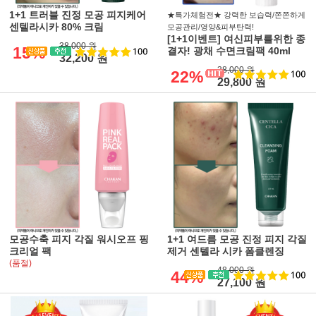
1+1 트러블 진정 모공 피지케어
★특가체험전★ 강력한 보습력/쫀쫀하게
센텔라시카 80% 크림
모공관리/영양&피부탄력!
[1+1이벤트] 여신피부를위한 종
38,000 원
15%
결자! 광채 수면크림팩 40ml
32,200 원
38,000 원
22%
29,800 원
모공수축 피지 각질 워시오프 핑
1+1 여드름 모공 진정 피지 각질
크리얼 팩
제거 센텔라 시카 폼클렌징
(품절)
48,000 원
44%
27,100 원