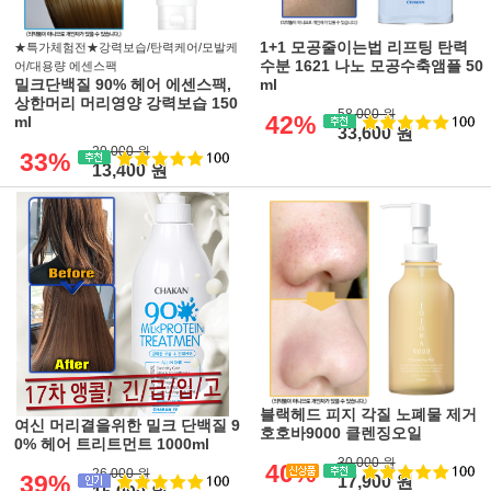
1+1 모공줄이는법 리프팅 탄력
★특가체험전★강력보습/탄력케어/모발케
수분 1621 나노 모공수축앰플 50
어/대용량 에센스팩
밀크단백질 90% 헤어 에센스팩,
ml
상한머리 머리영양 강력보습 150
58,000 원
42%
ml
33,600 원
20,000 원
33%
13,400 원
블랙헤드 피지 각질 노폐물 제거
여신 머리결을위한 밀크 단백질 9
호호바9000 클렌징오일
0% 헤어 트리트먼트 1000ml
30,000 원
40%
26,000 원
39%
17,900 원