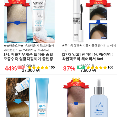
★놀라운효과★ 부드러운 세안/트러블케
★특가체험전★ 지긋지긋한 잔머리는 이제
어/쫀쫀한모공/브라이트닝 효과까지!
그만!!
1+1 버블지우개폼 트러블 좁쌀
[27차 입고] 잔머리 완/벽/정/리!
모공수축 얼굴각질제거 클렌징
착한팩토리 헤어픽서 8ml
48,000 원
12,000 원
44%
37%
27,000 원
7,600 원