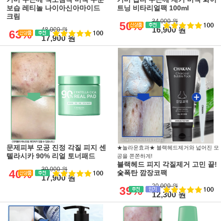
보습 레티놀 나이아신아마이드
트닝 비타리얼팩 100ml
크림
34,000 원
50%
16,900 원
48,000 원
63%
17,900 원
문제피부 모공 진정 각질 피지 센
★놀라운효과★ 블랙헤드제거와 넓어진 모
텔라시카 90% 리얼 토너패드
공을 쫀쫀하게!
블랙헤드 피지 각질제거 고민 끝!
30,000 원
40%
숯폭탄 깜장코팩
17,900 원
20,000 원
39%
12,300 원