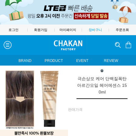
로그인
|
회원가입
|
마이페이지
|
장바구니
|
주문조회
BRAND
PRODUCT
EVENT
REVIEW
극손상모 케어 단백질폭탄
아르간오일 헤어에센스 15
0ml
판매가격