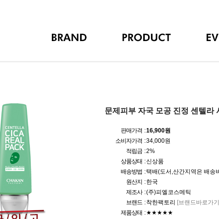
문제피부 자국 모공 진정 센텔라 시
판매가격 :
16,900원
소비자가격 :
34,000원
적립금 :
2%
상품상태 :
신상품
배송방법 :
택배(도서,산간지역은 배송비
원산지 :
한국
제조사 :
(주)피엘코스메틱
브랜드 :
착한팩토리
[브랜드바로가기
제품상태 :
★★★★★